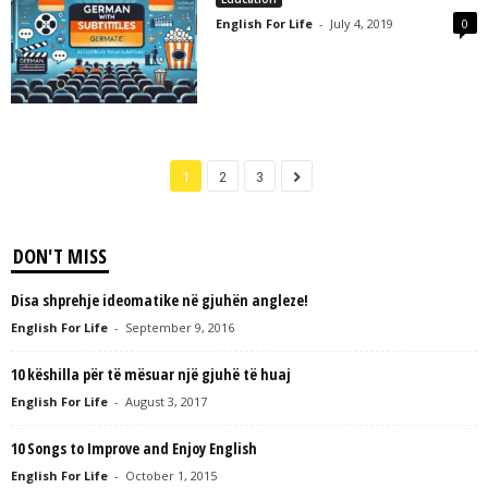
English For Life
-
July 4, 2019
0
1
2
3
DON'T MISS
Disa shprehje ideomatike në gjuhën angleze!
English For Life
-
September 9, 2016
10 këshilla për të mësuar një gjuhë të huaj
English For Life
-
August 3, 2017
10 Songs to Improve and Enjoy English
English For Life
-
October 1, 2015