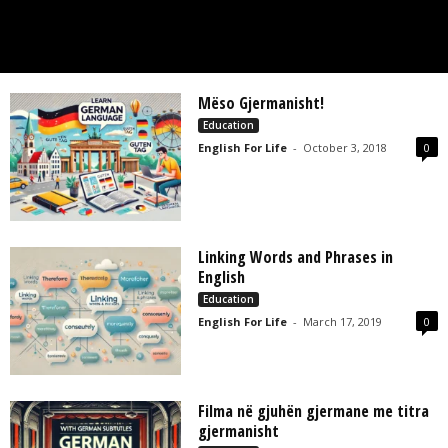
L
L
C
Mëso Gjermanisht!
Education
English For Life
-
October 3, 2018
0
Linking Words and Phrases in
English
Education
English For Life
-
March 17, 2019
0
Filma në gjuhën gjermane me titra
gjermanisht