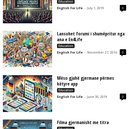
Education
English For Life
-
July 1, 2019
0
Lansohet forumi i shumëpritur nga
ana e En4Life
Education
English For Life
-
November 27, 2016
0
Mëso gjuhë gjermane përmes
këtyre app
Education
English For Life
-
June 30, 2019
0
Filma gjermanisht me titra
Education