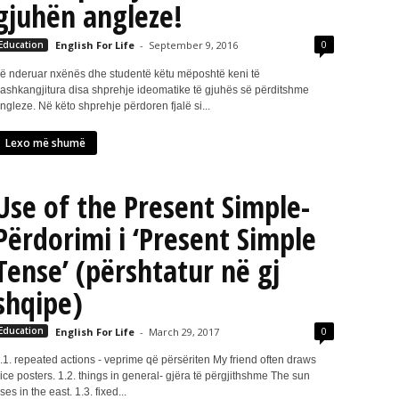
gjuhën angleze!
0
Education
English For Life
-
September 9, 2016
ë nderuar nxënës dhe studentë këtu mëposhtë keni të
ashkangjitura disa shprehje ideomatike të gjuhës së përditshme
ngleze. Në këto shprehje përdoren fjalë si...
Lexo më shumë
Use of the Present Simple-
Përdorimi i ‘Present Simple
Tense’ (përshtatur në gj
shqipe)
0
Education
English For Life
-
March 29, 2017
.1. repeated actions - veprime që përsëriten My friend often draws
ice posters. 1.2. things in general- gjëra të përgjithshme The sun
ises in the east. 1.3. fixed...