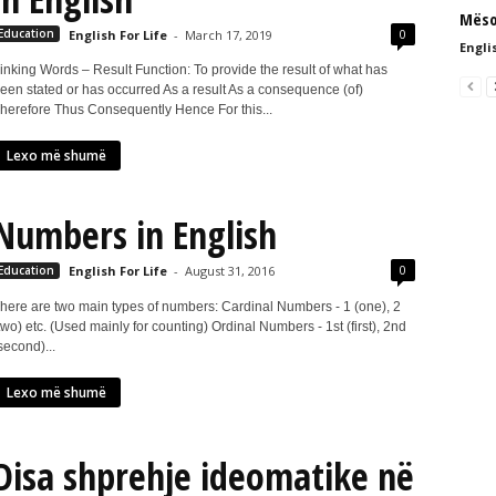
Mëso
0
Education
English For Life
-
March 17, 2019
Englis
inking Words – Result Function: To provide the result of what has
een stated or has occurred As a result As a consequence (of)
herefore Thus Consequently Hence For this...
Lexo më shumë
Numbers in English
0
Education
English For Life
-
August 31, 2016
here are two main types of numbers: Cardinal Numbers - 1 (one), 2
two) etc. (Used mainly for counting) Ordinal Numbers - 1st (first), 2nd
second)...
Lexo më shumë
Disa shprehje ideomatike në