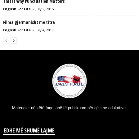
This Is Why Punctuation Matters
English For Life
-
July 2, 2015
Filma gjermanisht me titra
English For Life
-
July 4, 2019
Materialet në këtë faqe janë të publikuara për qëllime edukative.
EDHE MË SHUMË LAJME