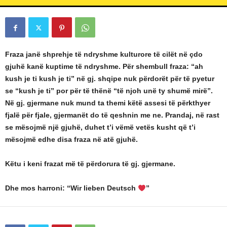
L
L
C
Fraza janë shprehje të ndryshme kulturore të cilët në çdo
gjuhë kanë kuptime të ndryshme. Për shembull fraza: “ah
kush je ti kush je ti” në gj. shqipe nuk përdorët për të pyetur
se “kush je ti” por për të thënë “të njoh unë ty shumë mirë”.
Në gj. gjermane nuk mund ta themi këtë assesi të përkthyer
fjalë për fjale, gjermanët do të qeshnin me ne. Prandaj, në rast
se mësojmë një gjuhë, duhet t’i vëmë vetës kusht që t’i
mësojmë edhe disa fraza në atë gjuhë.
Këtu i keni frazat më të përdorura të gj. gjermane.
Dhe mos harroni: “Wir lieben Deutsch
”