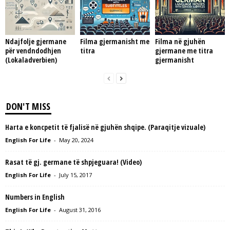
Ndajfolje gjermane
Filma gjermanisht me
Filma në gjuhën
për vendndodhjen
titra
gjermane me titra
(Lokaladverbien)
gjermanisht
DON'T MISS
Harta e koncpetit të fjalisë në gjuhën shqipe. (Paraqitje vizuale)
English For Life
-
May 20, 2024
Rasat të gj. germane të shpjeguara! (Video)
English For Life
-
July 15, 2017
Numbers in English
English For Life
-
August 31, 2016