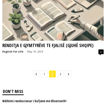
RENDITJA E GJYMTYRËVE TE FJALISË (GJUHË SHQIPE)
English For Life
-
May 19, 2024
0
1
2
3
DON'T MISS
Ndikimi revolucionar i kufjeve me Bluetooth!