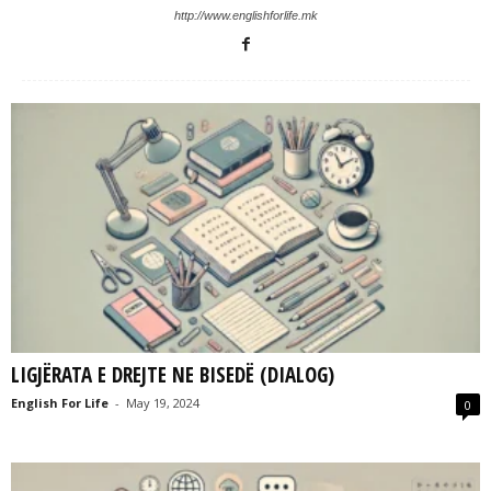
L
http://www.englishforlife.mk
L
C
LIGJËRATA E DREJTE NE BISEDË (DIALOG)
English For Life
-
May 19, 2024
0