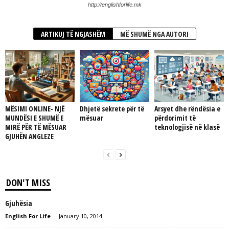
http://englishforlife.mk
ARTIKUJ TË NGJASHËM
MË SHUMË NGA AUTORI
MËSIMI ONLINE- NJË
Dhjetë sekrete për të
Arsyet dhe rëndësia e
MUNDËSI E SHUMË E
mësuar
përdorimit të
MIRË PËR TË MËSUAR
teknologjisë në klasë
GJUHËN ANGLEZE
DON'T MISS
Gjuhësia
English For Life
-
January 10, 2014