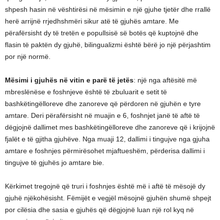
shpesh hasin në vështirësi në mësimin e një gjuhe tjetër dhe rrallë
herë arrijnë rrjedhshmëri sikur atë të gjuhës amtare. Me
përafërsisht dy të tretën e popullsisë së botës që kuptojnë dhe
flasin të paktën dy gjuhë, bilingualizmi është bërë jo një përjashtim
por një normë.
Mësimi i gjuhës në vitin e parë të jetës
: një nga aftësitë më
mbreslënëse e foshnjeve është të zbuluarit e setit të
bashkëtingëlloreve dhe zanoreve që përdoren në gjuhën e tyre
amtare. Deri përafërsisht në muajin e 6, foshnjet janë të aftë të
dëgjojnë dallimet mes bashkëtingëlloreve dhe zanoreve që i krijojnë
fjalët e të gjitha gjuhëve. Nga muaji 12, dallimi i tingujve nga gjuha
amtare e foshnjes përmirësohet mjaftueshëm, përderisa dallimi i
tingujve të gjuhës jo amtare bie.
Kërkimet tregojnë që truri i foshnjes është më i aftë të mësojë dy
gjuhë njëkohësisht. Fëmijët e vegjël mësojnë gjuhën shumë shpejt
por cilësia dhe sasia e gjuhës që dëgjojnë luan një rol kyq në