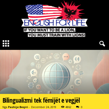
E
n
g
l
i
s
h
F
o
r
L
i
Bilingualizmi tek fëmijët e vegjël
f
e
Nga
Pashije Beqiri
-
December 24, 2019
4862
0