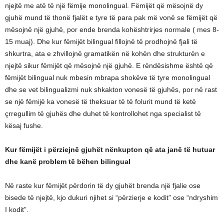
njejtë me atë të një fëmije monolingual. Fëmijët që mësojnë dy
gjuhë mund të thonë fjalët e tyre të para pak më vonë se fëmijët që
mësojnë një gjuhë, por ende brenda kohështrirjes normale ( mes 8-
15 muaj). Dhe kur fëmijët bilingual fillojnë të prodhojnë fjali të
shkurtra, ata e zhvillojnë gramatikën në kohën dhe strukturën e
njejtë sikur fëmijët që mësojnë një gjuhë. E rëndësishme është që
fëmijët bilingual nuk mbesin mbrapa shokëve të tyre monolingual
dhe se vet bilingualizmi nuk shkakton vonesë të gjuhës, por në rast
se një fëmijë ka vonesë të theksuar të të folurit mund të ketë
çrregullim të gjuhës dhe duhet të kontrollohet nga specialist të
kësaj fushe.
Kur fëmijët i përziejnë gjuhët nënkupton që ata janë të hutuar
dhe kanë problem të bëhen bilingual
Në raste kur fëmijët përdorin të dy gjuhët brenda një fjalie ose
bisede të njejtë, kjo dukuri njihet si “përzierje e kodit” ose “ndryshim
I kodit”.