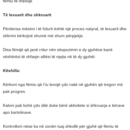
fëmiu të mësojë.
Të lexuarit dhe shkruarit
Përderisa mësimi i të folurit është një proces natyral, të lexuarit dhe
shkrimi kërkojnë shumë më shum përpjekje.
Disa fëmijë që janë rritur nën ekspozimin e dy gjuhëve kanë
vështirësi të shfaqin aftësi të njejta në të dy gjuhët.
Këshilla:
Kërkoni nga fëmiu që t’iu lexojë çdo natë në gjuhën që tregon më
pak progres.
Kaloni pak kohë çdo ditë duke bërë aktivitete si shkruarja e letrave
apo kartolinave.
Kontrolloni nëse ka në zonën tuaj shkollë për gjuhë që fëmiu të