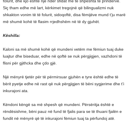
folurit, dhe kjo është një ndër sfidat më të shpeshta të prindërve.
Siç tham edhe më lart, kërkimet tregojnë që bilingualizmi nuk
shkakton vonim të të folurit, sidoqoftë, disa fëmijëve mund t’ju marë
më shumë kohë të flasim rrjedhshëm në të dy gjuhët.
Këshilla:
Kaloni sa më shumë kohë që mundeni vetëm me fëmiun tuaj duke
luajtur dhe biseduar, edhe në qoftë se nuk përgjigjen, vazhdoni të
flisni për gjithcka dhe çdo gjë.
Një mënyrë tjetër për të përmirsuar gjuhën e tyre është edhe të
bërit pyetje edhe në rast që nuk përgjigjen të bëni sygjerime dhe t’i
inkurajoni ata.
Këndoni këngë sa më shpesh që mundeni. Përsëritja është e
rëndësishme, bëni pauz në fund të fjalis para se të thuani fjalën e
fundit në mënyrë që të inkurajoni fëmiun tuaj ta përfundoj atë.