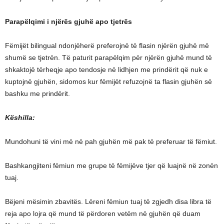
Parapëlqimi i njërës gjuhë apo tjetrës
Fëmijët bilingual ndonjëherë preferojnë të flasin njërën gjuhë më
shumë se tjetrën. Të paturit parapëlqim për njërën gjuhë mund të
shkaktojë tërheqje apo tendosje në lidhjen me prindërit që nuk e
kuptojnë gjuhën, sidomos kur fëmijët refuzojnë ta flasin gjuhën së
bashku me prindërit.
Këshilla:
Mundohuni të vini më në pah gjuhën më pak të preferuar të fëmiut.
Bashkangjiteni fëmiun me grupe të fëmijëve tjer që luajnë në zonën
tuaj.
Bëjeni mësimin zbavitës. Lëreni fëmiun tuaj të zgjedh disa libra të
reja apo lojra që mund të përdoren vetëm në gjuhën që duam