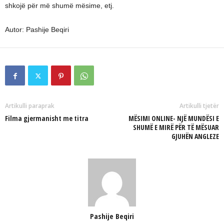
shkojë për më shumë mësime, etj.
Autor: Pashije Beqiri
Artikulli paraprak
Artikulli tjetër
Filma gjermanisht me titra
MËSIMI ONLINE- NJË MUNDËSI E
SHUMË E MIRË PËR TË MËSUAR
GJUHËN ANGLEZE
Pashije Beqiri