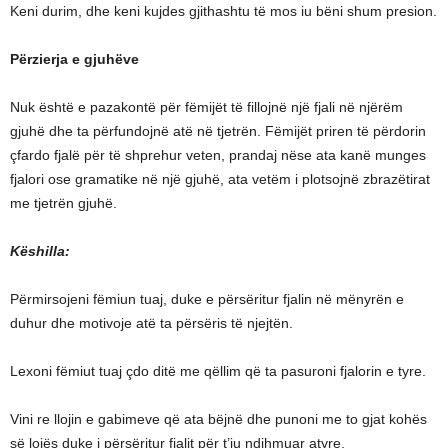
Keni durim, dhe keni kujdes gjithashtu të mos iu bëni shum presion.
Përzierja e gjuhëve
Nuk është e pazakontë për fëmijët të fillojnë një fjali në njërëm
gjuhë dhe ta përfundojnë atë në tjetrën. Fëmijët priren të përdorin
çfardo fjalë për të shprehur veten, prandaj nëse ata kanë munges
fjalori ose gramatike në një gjuhë, ata vetëm i plotsojnë zbrazëtirat
me tjetrën gjuhë.
Këshilla:
Përmirsojeni fëmiun tuaj, duke e përsëritur fjalin në mënyrën e
duhur dhe motivoje atë ta përsëris të njejtën.
Lexoni fëmiut tuaj çdo ditë me qëllim që ta pasuroni fjalorin e tyre.
Vini re llojin e gabimeve që ata bëjnë dhe punoni me to gjat kohës
së lojës duke i përsëritur fjalit për t’iu ndihmuar atyre.