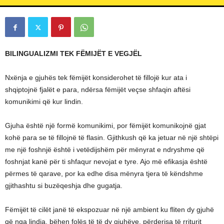
L
L
C
BILINGUALIZMI TEK F
ËMIJËT E VEGJËL
Nxënja e gjuhës tek fëmijët konsiderohet të fillojë kur ata i
shqiptojnë fjalët e para, ndërsa fëmijët veçse shfaqin aftësi
komunikimi që kur lindin.
Gjuha është një formë komunikimi, por fëmijët komunikojnë gjat
kohë para se të fillojnë të flasin. Gjithkush që ka jetuar në një shtëpi
me një foshnjë është i vetëdijshëm për mënyrat e ndryshme që
foshnjat kanë për ti shfaqur nevojat e tyre. Ajo më efikasja është
përmes të qarave, por ka edhe disa mënyra tjera të këndshme
gjithashtu si buzëqeshja dhe gugatja.
Fëmijët të cilët janë të ekspozuar në një ambient ku fliten dy gjuhë
që nga lindja, bëhen folës të të dy gjuhëve, përderisa të rriturit