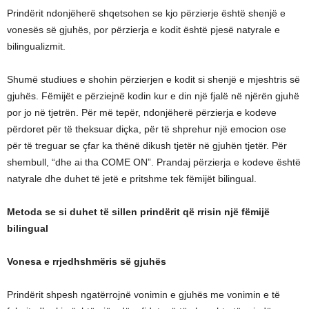
Prindërit ndonjëherë shqetsohen se kjo përzierje është shenjë e
vonesës së gjuhës, por përzierja e kodit është pjesë natyrale e
bilingualizmit.
Shumë studiues e shohin përzierjen e kodit si shenjë e mjeshtris së
gjuhës. Fëmijët e përziejnë kodin kur e din një fjalë në njërën gjuhë
por jo në tjetrën. Për më tepër, ndonjëherë përzierja e kodeve
përdoret për të theksuar diçka, për të shprehur një emocion ose
për të treguar se çfar ka thënë dikush tjetër në gjuhën tjetër. Për
shembull, “dhe ai tha COME ON”. Prandaj përzierja e kodeve është
natyrale dhe duhet të jetë e pritshme tek fëmijët bilingual.
Metoda se si duhet të sillen prindërit që rrisin një fëmijë
bilingual
Vonesa e rrjedhshmëris së gjuhës
Prindërit shpesh ngatërrojnë vonimin e gjuhës me vonimin e të