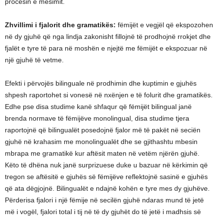
procesin e mësimit.
Zhvillimi i fjalorit dhe gramatikës:
fëmijët e vegjël që ekspozohen
në dy gjuhë që nga lindja zakonisht fillojnë të prodhojnë rrokjet dhe
fjalët e tyre të para në moshën e njejtë me fëmijët e ekspozuar në
një gjuhë të vetme.
Efekti i përvojës bilinguale në prodhimin dhe kuptimin e gjuhës
shpesh raportohet si vonesë në nxënjen e të folurit dhe gramatikës.
Edhe pse disa studime kanë shfaqur që fëmijët bilingual janë
brenda normave të fëmijëve monolingual, disa studime tjera
raportojnë që bilingualët posedojnë fjalor më të pakët në seciën
gjuhë në krahasim me monolingualët dhe se gjithashtu mbesin
mbrapa me gramatikë kur aftësit maten në vetëm njërën gjuhë.
Këto të dhëna nuk janë surprizuese duke u bazuar në kërkimin që
tregon se aftësitë e gjuhës së fëmijëve reflektojnë sasinë e gjuhës
që ata dëgjojnë. Bilingualët e ndajnë kohën e tyre mes dy gjuhëve.
Përderisa fjalori i një fëmije në secilën gjuhë ndaras mund të jetë
më i vogël, fjalori total i tij në të dy gjuhët do të jetë i madhsis së