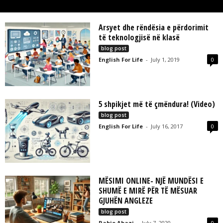
L
L
C
Arsyet dhe rëndësia e përdorimit
të teknologjisë në klasë
blog post
English For Life
-
July 1, 2019
0
5 shpikjet më të çmëndura! (Video)
blog post
English For Life
-
July 16, 2017
0
MËSIMI ONLINE- NJË MUNDËSI E
SHUMË E MIRË PËR TË MËSUAR
GJUHËN ANGLEZE
blog post
Rabie Abazi
-
July 7, 2020
0