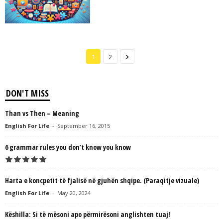
1
2
DON'T MISS
Than vs Then – Meaning
English For Life
-
September 16, 2015
6 grammar rules you don’t know you know
Harta e koncpetit të fjalisë në gjuhën shqipe. (Paraqitje vizuale)
English For Life
-
May 20, 2024
Këshilla: Si të mësoni apo përmirësoni anglishten tuaj!