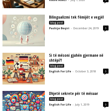
Bilingualizmi tek fëmijët e vegjël
blog post
Pashije Beqiri
-
December 24, 2019
0
Si të mësoni gjuhën gjermane në
shtëpi?!
blog post
English For Life
-
October 3, 2018
0
Dhjetë sekrete për të mësuar
blog post
English For Life
-
July 1, 2019
0