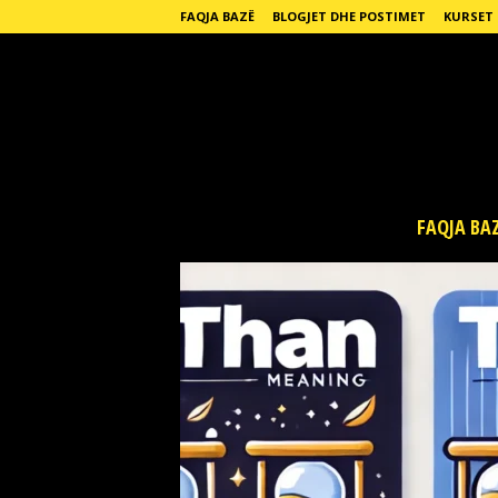
FAQJA BAZË
BLOGJET DHE POSTIMET
KURSET
E
FAQJA BA
n
g
l
i
s
h
F
o
r
L
i
f