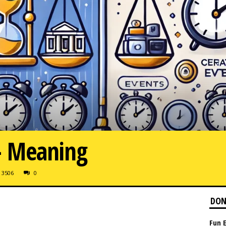
– Meaning
3506
0
DON
Fun E