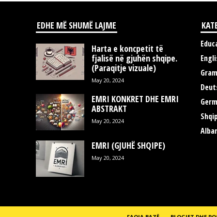
EDHE MË SHUMË LAJME
KAT
Educ
Harta e koncpetit të
fjalisë në gjuhën shqipe.
Engli
(Paraqitje vizuale)
Gra
May 20, 2024
Deut
EMRI KONKRET DHE EMRI
Germ
ABSTRAKT
Shqi
May 20, 2024
Alba
EMRI (GJUHË SHQIPE)
May 20, 2024
FAQJA BAZË
BLOGJET DHE P