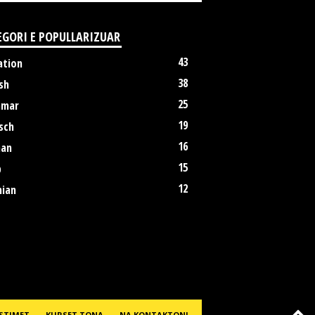
EGORI E POPULLARIZUAR
43
ation
38
sh
25
mmar
19
sch
16
an
15
p
12
nian
OSTIMET
KURSET TONA
NA KONTAKTONI