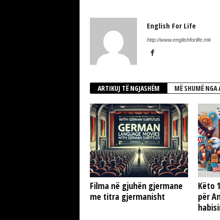
English For Life
http://www.englishforlife.mk
ARTIKUJ TË NGJASHËM
MË SHUMË NGA 
Filma në gjuhën gjermane
Këto 1
me titra gjermanisht
për Am
habisi