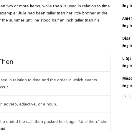
Englis
en two or more items, while
then
is used in relation to time
 example: Julie had been taller
than
her little brother at the
Ameri
the summer until he stood half an inch taller
than
his
Englis
Disa
Englis
LIGJ
Then
Englis
Mëso
sed in relation to time and the order in which events
Englis
ccur.
n adverb, adjective, or a noun.
he ended the call, then packed her bags. “Until then,” she
aid.