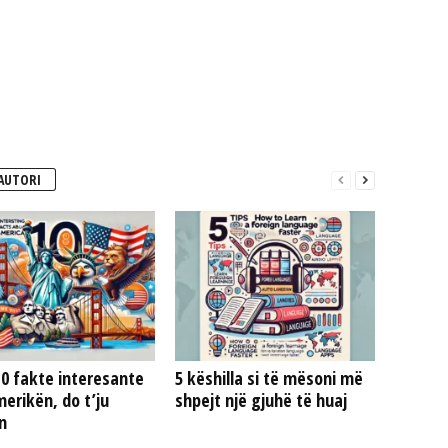
AUTORI
0 fakte interesante
5 këshilla si të mësoni më
erikën, do t’ju
shpejt një gjuhë të huaj
n