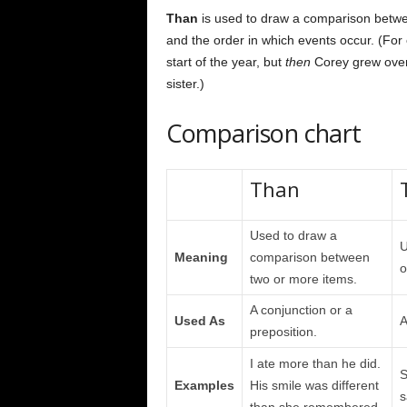
Than
is used to draw a comparison betwe
and the order in which events occur. (For
start of the year, but
then
Corey grew over 
sister.)
Comparison chart
Than
Used to draw a
U
Meaning
comparison between
o
two or more items.
A conjunction or a
Used As
A
preposition.
I ate more than he did.
S
Examples
His smile was different
s