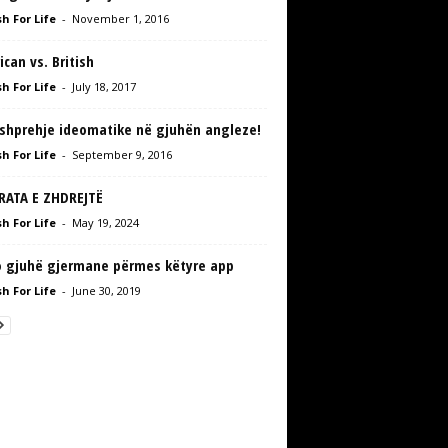
h For Life
-
November 1, 2016
can vs. British
h For Life
-
July 18, 2017
 shprehje ideomatike në gjuhën angleze!
h For Life
-
September 9, 2016
ËRATA E ZHDREJTË
h For Life
-
May 19, 2024
 gjuhë gjermane përmes këtyre app
h For Life
-
June 30, 2019