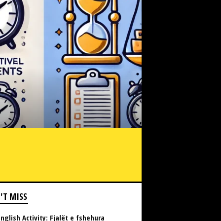
'T MISS
nglish Activity: Fjalët e fshehura