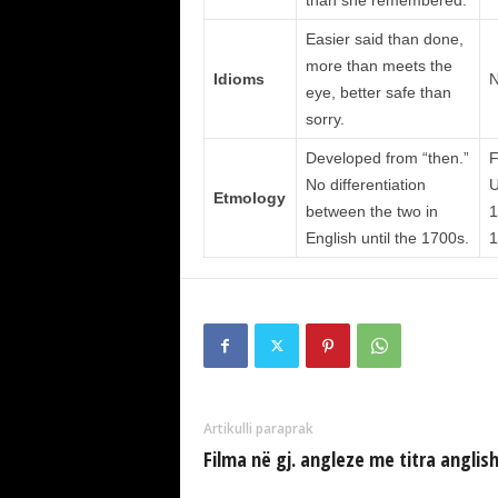
than she remembered.
Easier said than done,
more than meets the
Idioms
N
eye, better safe than
sorry.
Developed from “then.”
F
No differentiation
U
Etmology
between the two in
1
English until the 1700s.
1
Artikulli paraprak
Filma në gj. angleze me titra anglis